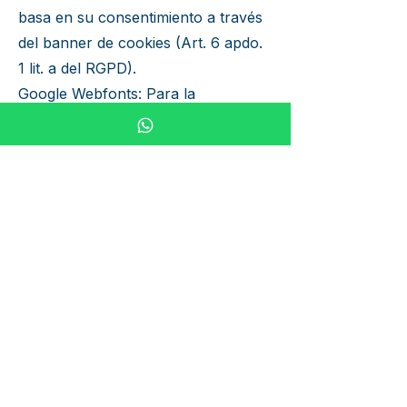
basa en su consentimiento a través
del banner de cookies (Art. 6 apdo.
1 lit. a del RGPD).
Google Webfonts: Para la
visualización uniforme de las
fuentes, Wix utiliza Google Fonts
(Art. 6 apdo. 1 lit. f del RGPD).
Transferencia a terceros países: La
información de Google puede
transferirse a Google LLC (EE. UU.).
Google está certificada bajo el
Marco de Privacidad de Datos UE-
EE. UU.
7. Presencia en redes sociales
Enlazamos a nuestros perfiles