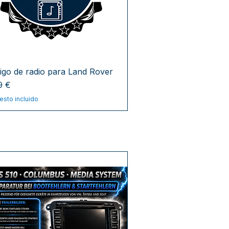
igo de radio para Land Rover
cio
9 €
esto incluido