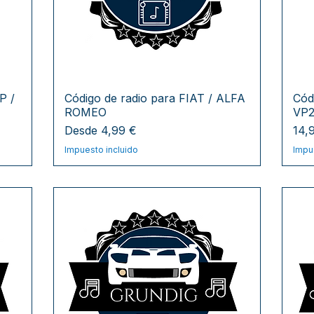
P /
Código de radio para FIAT / ALFA
Cód
ROMEO
VP
Precio de oferta
Pre
Desde
4,99 €
14,
Impuesto incluido
Impu