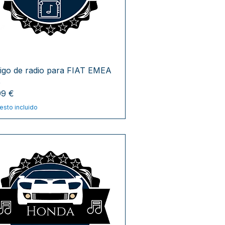
igo de radio para FIAT EMEA
2
cio
99 €
esto incluido