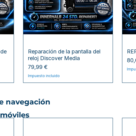
Vista rápida
 de
Reparación de la pantalla del
RE
reloj Discover Media
Pre
80,
Precio
79,99 €
Impu
Impuesto incluido
de navegación
omóviles