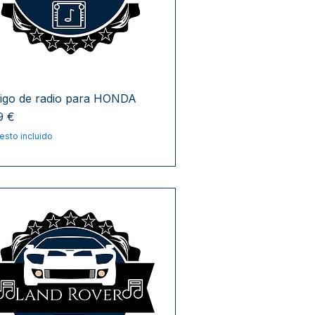
igo de radio para HONDA
cio
9 €
esto incluido