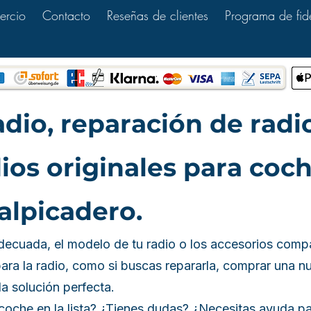
ercio
Contacto
Reseñas de clientes
Programa de fid
dio, reparación de radi
ios originales para coc
alpicadero.
decuada, el modelo de tu radio o los accesorios compa
para la radio, como si buscas repararla, comprar una n
la solución perfecta.
 coche en la lista? ¿Tienes dudas? ¿Necesitas ayuda p