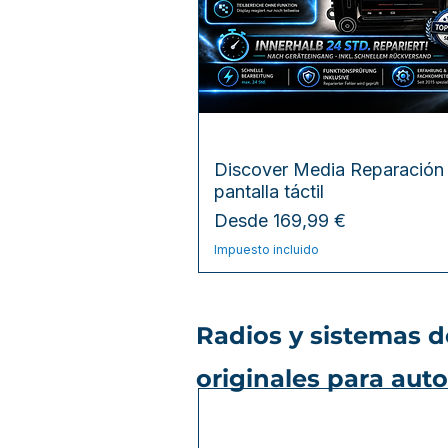
Vista rápida
Discover Media Reparación
pantalla táctil
Precio de oferta
Desde
169,99 €
Impuesto incluido
Radios y sistemas 
originales para aut