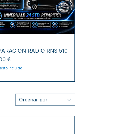
Vista rápida
PARACION RADIO RNS 510
cio
00 €
esto incluido
Ordenar por