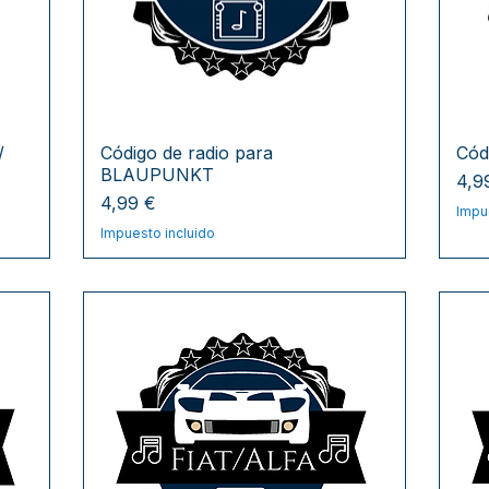
/
Código de radio para
Cód
BLAUPUNKT
Pre
4,9
Precio
4,99 €
Impu
Impuesto incluido