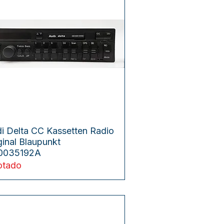
Vista rápida
i Delta CC Kassetten Radio
ginal Blaupunkt
0035192A
otado