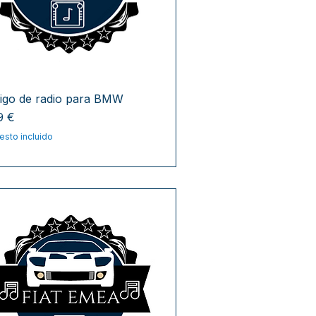
igo de radio para BMW
cio
9 €
esto incluido