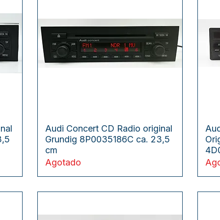
Vista rápida
nal
Audi Concert CD Radio original
Aud
3,5
Grundig 8P0035186C ca. 23,5
Ori
cm
4D
Agotado
Ag