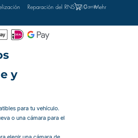
Carrito
elización
Reparación del RNS 510
Mehr
os
he y
tibles para tu vehículo.
ueva o una cámara para el
ara elegir una cámara de