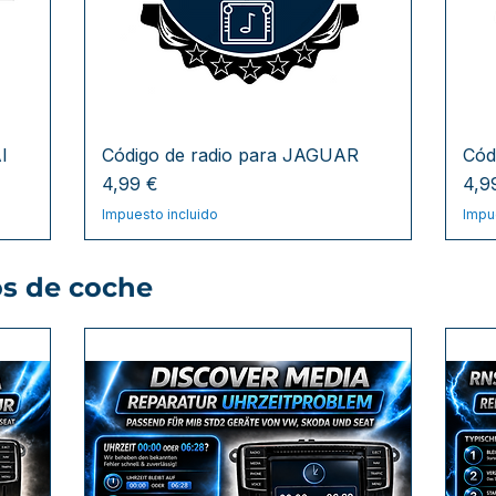
I
Código de radio para JAGUAR
Cód
Precio
Pre
4,99 €
4,9
Impuesto incluido
Impu
os de coche