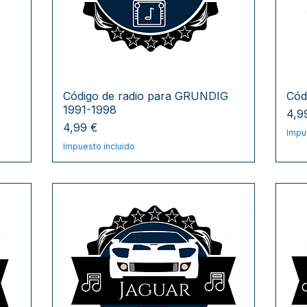
Código de radio para GRUNDIG
Cód
1991-1998
Pre
4,9
Precio
4,99 €
Impu
Impuesto incluido