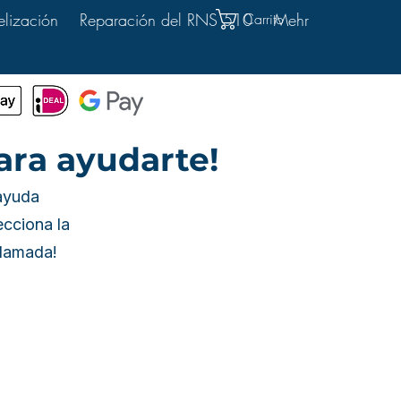
Carrito
elización
Reparación del RNS 510
Mehr
ara ayudarte!
 ayuda
cciona la
llamada!