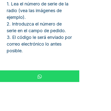
1. Lea el número de serie de la
radio (vea las imágenes de
ejemplo).
2. Introduzca el número de
serie en el campo de pedido.
3. El código le será enviado por
correo electrónico lo antes
posible.
Alternativamente, puede
enviarnos una foto de la placa
de identificación a través del
formulario de contacto, por
WhatsApp (+49 6051 4747448)
o mediante nuestro chat en