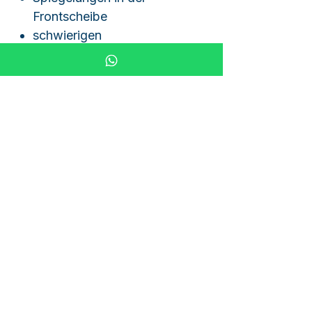
Frontscheibe
schwierigen
Lichtverhältnissen
Vantrue BT02 Fernbedienung
/ Remote Control
Optional ist auch die passende
Vantrue BT02 Fernbedienung
erhältlich.
Mit der Fernbedienung können
bestimmte Funktionen bequem
ausgelöst werden, ohne die
Dashcam direkt zu bedienen.
Je nach Modell/Funktion
können z. B. Schnappschüsse