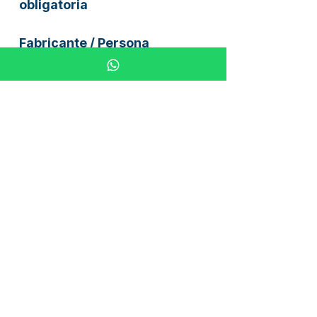
obligatoria
Fabricante / Persona
responsable en la UE (GPSR)
Continental AG
Plaza Continental 1
30175 Hannover, Alemania
Correo electrónico:
mail_service@conti.de
Teléfono: +49 511 938-01
Instrucciones para la
eliminación de pilas y
aparatos eléctricos.
1. Ley de Agresión (BattG)
Usted tiene la obligación legal